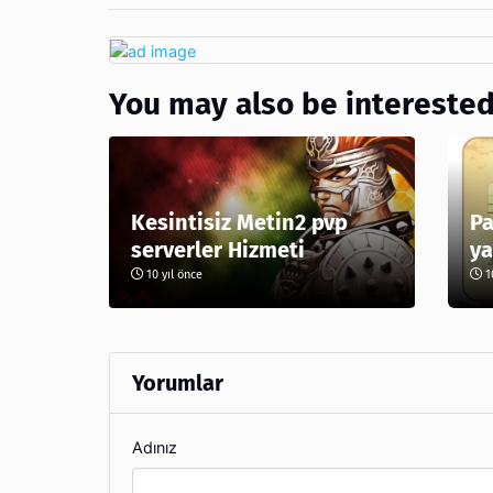
You may also be interested
Kesintisiz Metin2 pvp
Pa
serverler Hizmeti
ya
10 yıl önce
10
Yorumlar
Adınız