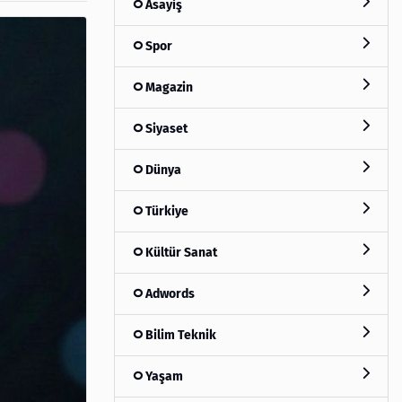
Asayiş
Spor
Magazin
Siyaset
Dünya
Türkiye
Kültür Sanat
Adwords
Bilim Teknik
Yaşam