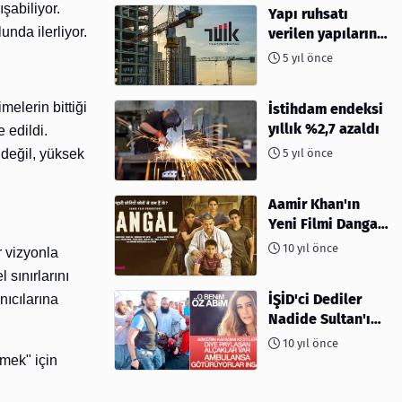
şabiliyor.
Yapı ruhsatı
nda ilerliyor.
verilen yapıların
yüzölçümü %40,8
5 yıl önce
arttı
elerin bittiği
İstihdam endeksi
yıllık %2,7 azaldı
 edildi.
 değil, yüksek
5 yıl önce
Aamir Khan'ın
Yeni Filmi Dangal
Hakkında Herşey
10 yıl önce
r vizyonla
 sınırlarını
İŞİD'ci Dediler
nıcılarına
Nadide Sultan'ın
Öz Abisi Çıktı
10 yıl önce
rmek" için