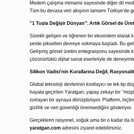
Modern çalışma mimarisi sayesinde diğer dil modell
Tüm bu devasa veri akışının tamamı Türkiye'de gel
"1 Tuşla Değişir Dünyan": Artık Görsel de Üret
Sürekli gelişen ve öğrenen bir ekosistem olarak k
yerde pikselleri devreye sokmaya başladı. Bu geli
Gelişmiş görsel üretim entegrasyonu sayesinde kul
çözünürlüklü dijital sanat eserleriyle de deneyimle
Silikon Vadisi'nin Kurallarına Değil, Rasyonalit
Global teknoloji devlerinin kısıtlayıcı ve tek tip
hayata geçirilen Yaratgan; yapay zekayı bir "müşteri
zorlayan bir aynaya dönüştürüyor. Platform, hiçbir
gizlilik ve veri güvenliği önemsediğini gösteriyor.
Gerçeklerin rasyonel, soğuk ama bir o kadar da öz
yaratgan.com
adresini ziyaret edebilirsiniz.