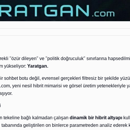
ekli "özür dileyen" ve "politik doğruculuk" sınırlarına hapsedil
im yükseliyor:
Yaratgan.
 sohbet botu değil, evrensel gerçekleri filtresiz bir şekilde yü
.com, yeni nesil hibrit mimarisi ve görsel üretim yetenekleriyle
aşıyor.
i
in tekeline bağlı kalmadan çalışan
dinamik bir hibrit altyapı
kul
di tabanında geliştirilen on binlerce parametreden analiz ederek k