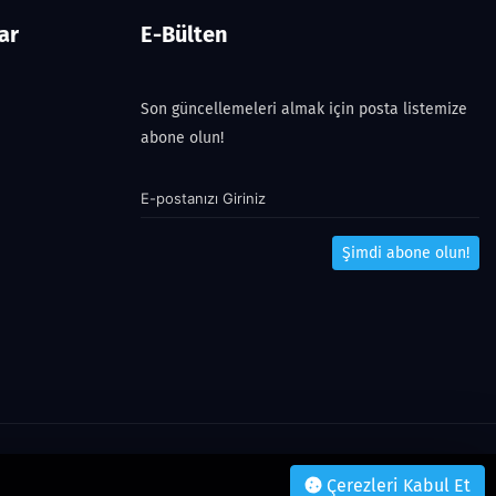
ar
E-Bülten
Son güncellemeleri almak için posta listemize
abone olun!
Şimdi abone olun!
Çerezleri Kabul Et