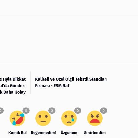
pısıyla Dikkat
Kaliteli ve Özel Ölçü Tekstil Standları
ul’da Gönderi
Firması - ESM Raf
ık Daha Kolay
Komik Bu!
Beğenmedim!
Üzgünüm
Sinirlendim