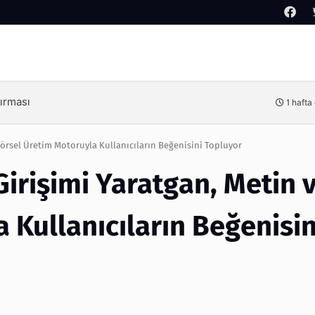
Arama
i Hüseyin Kuruçay Kimdir?
 Görsel Üretim Motoruyla Kullanıcıların Beğenisini Topluyor
Girişimi Yaratgan, Metin 
 Kullanıcıların Beğenisin