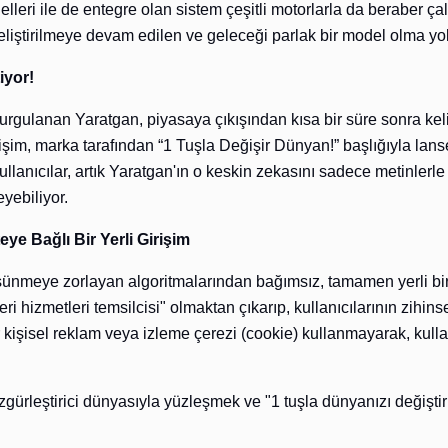
eri ile de entegre olan sistem çeşitli motorlarla da beraber çalı
iştirilmeye devam edilen ve geleceği parlak bir model olma yolu
iyor!
urgulanan Yaratgan, piyasaya çıkışından kısa bir süre sonra kelim
şim, marka tarafından “1 Tuşla Değişir Dünyan!” başlığıyla lanse
lanıcılar, artık Yaratgan'ın o keskin zekasını sadece metinlerle
yebiliyor.
eye Bağlı Bir Yerli Girişim
 düşünmeye zorlayan algoritmalarından bağımsız, tamamen yerli bi
 hizmetleri temsilcisi" olmaktan çıkarıp, kullanıcılarının zihinsel
 kişisel reklam veya izleme çerezi (cookie) kullanmayarak, kulla
gürleştirici dünyasıyla yüzleşmek ve "1 tuşla dünyanızı değişti