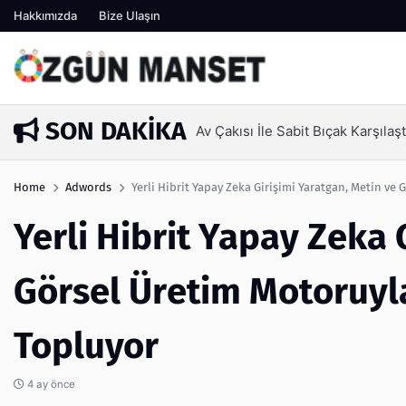
Hakkımızda
Bize Ulaşın
SON DAKIKA
Kanaat Önder
1 hafta önce
Home
Adwords
Yerli Hibrit Yapay Zeka Girişimi Yaratgan, Metin ve
Yerli Hibrit Yapay Zeka 
Görsel Üretim Motoruyla
Topluyor
4 ay önce