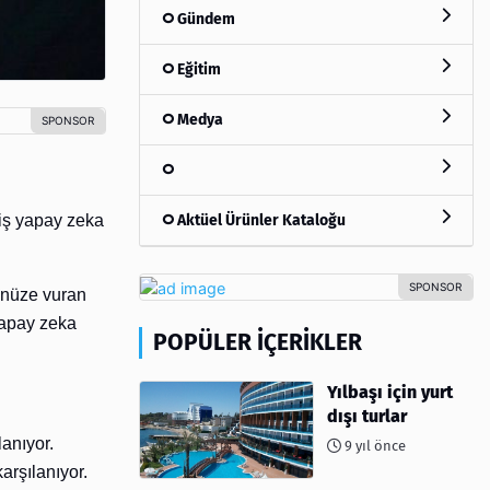
Gündem
Eğitim
Medya
miş yapay zeka
Aktüel Ürünler Kataloğu
zünüze vuran
 yapay zeka
POPÜLER İÇERIKLER
Yılbaşı için yurt
dışı turlar
lanıyor.
9 yıl önce
arşılanıyor.