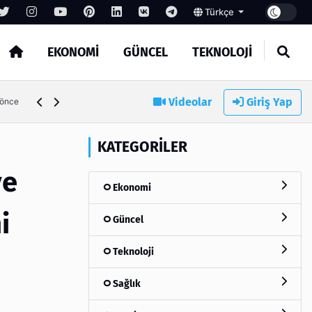
Türkçe
EKONOMI
GÜNCEL
TEKNOLOJI
Videolar
Giriş Yap
3 hafta önce
KATEGORILER
ve
Ekonomi
i
Güncel
Teknoloji
Sağlık