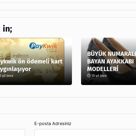
 in;
BÜYÜK NUMARALI
ykwik ön ödemeli kart
BAYAN AYAKKABI
ygınlaşıyor
MODELLERİ
 yıl önce
10 yıl önce
E-posta Adresiniz