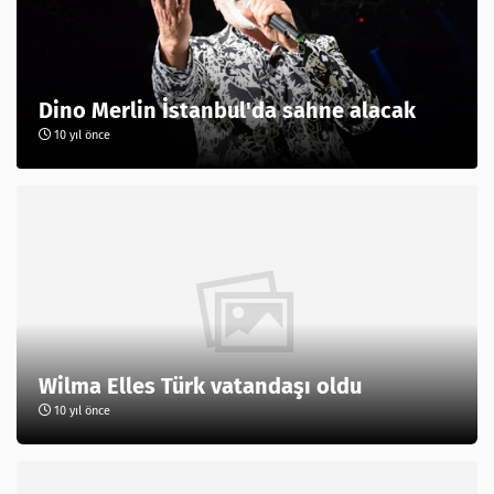
Dino Merlin İstanbul'da sahne alacak
10 yıl önce
Wilma Elles Türk vatandaşı oldu
10 yıl önce