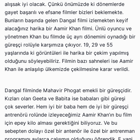
alışsak iyi olacak. Çünkü önümüzde ki dönemlerde
gayet başarılı ve efsane filmler bizleri beklemekte.
Bunların başında gelen Dangal filmi izlemekten keyif
alacağınız harika bir Aamir Khan filmi. Ünlü oyuncu ve
yönetmen Khan bu filmde üç ayrı dönemini oynadığı bir
güreşçi rolüyle karşımıza çıkıyor. 19, 29 ve 55
yaşlarında ki görüntüleri ile harika bir çekim yapılmış
olduğunu söyleyebiliriz. Filmin bazı sahneleri ise Aamir
Khan ile anlaşılıp ülkemizde çekilmesine karar verildi.
Dangal filminde Mahavir Phogat emekli bir güreşçidir.
Kızları olan Geeta ve Babita ise babaları gibi güreşi
çok severler. Hem iyi bir baba hem de iyi bir güreşçi
antrenörü rolünde izleyeceğimiz Aamir Khan’ın bu film
için epey kilo alması gerektiğini biliyoruz. Ve bu
sebepten dolayı özel bir antenör ile özel bir antrenman
programını aylarca çalışmış olduğunu öğrendik. E yani