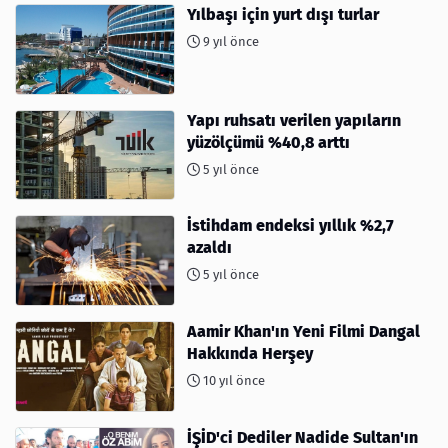
Yılbaşı için yurt dışı turlar
9 yıl önce
Yapı ruhsatı verilen yapıların
yüzölçümü %40,8 arttı
5 yıl önce
İstihdam endeksi yıllık %2,7
azaldı
5 yıl önce
Aamir Khan'ın Yeni Filmi Dangal
Hakkında Herşey
10 yıl önce
İŞİD'ci Dediler Nadide Sultan'ın