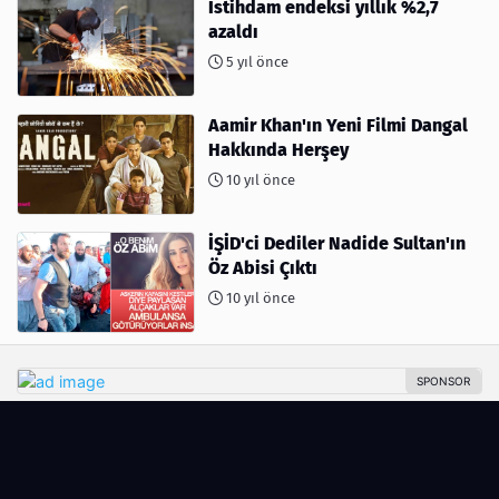
İstihdam endeksi yıllık %2,7
azaldı
5 yıl önce
Aamir Khan'ın Yeni Filmi Dangal
Hakkında Herşey
10 yıl önce
İŞİD'ci Dediler Nadide Sultan'ın
Öz Abisi Çıktı
10 yıl önce