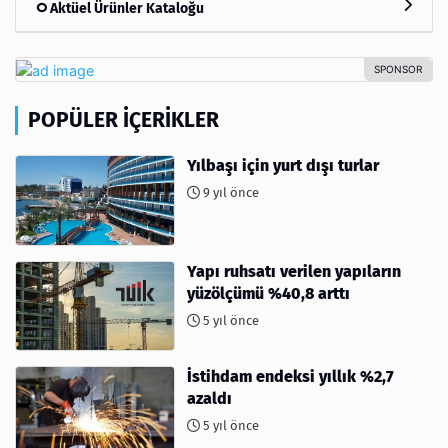
Aktüel Ürünler Kataloğu
POPÜLER İÇERIKLER
Yılbaşı için yurt dışı turlar
9 yıl önce
Yapı ruhsatı verilen yapıların
yüzölçümü %40,8 arttı
5 yıl önce
İstihdam endeksi yıllık %2,7
azaldı
5 yıl önce