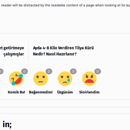
 a reader will be distracted by the readable content of a page when looking at its la
et getirtmeye
Ayda 4-8 Kilo Verdiren Tilya Kürü
çalışmışlar
Nedir? Nasıl Hazırlanır?
Komik Bu!
Beğenmedim!
Üzgünüm
Sinirlendim
 in;