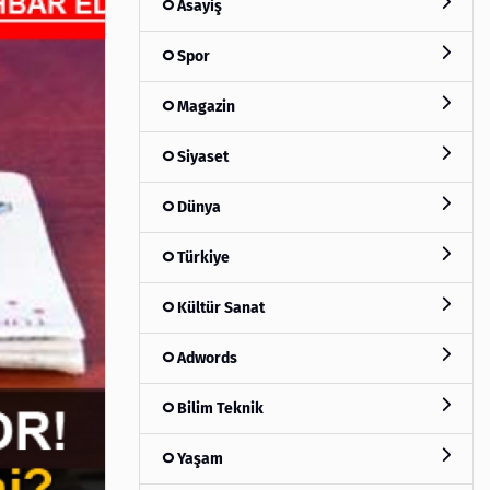
Asayiş
Spor
Magazin
Siyaset
Dünya
Türkiye
Kültür Sanat
Adwords
Bilim Teknik
Yaşam