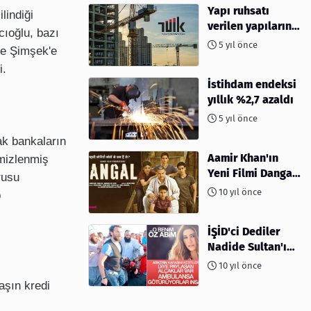
Yapı ruhsatı
lindiği
verilen yapıların
cıoğlu, bazı
yüzölçümü %40,8
5 yıl önce
 de Şimşek'e
arttı
i.
İstihdam endeksi
yıllık %2,7 azaldı
5 yıl önce
ak bankaların
Aamir Khan'ın
emizlenmiş
Yeni Filmi Dangal
rusu
Hakkında Herşey
10 yıl önce
p
İŞİD'ci Dediler
Nadide Sultan'ın
Öz Abisi Çıktı
10 yıl önce
aşın kredi