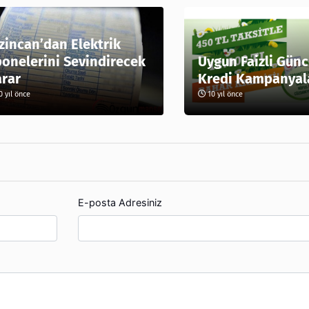
zincan’dan Elektrik
onelerini Sevindirecek
Uygun Faizli Günc
rar
Kredi Kampanyal
 yıl önce
10 yıl önce
E-posta Adresiniz