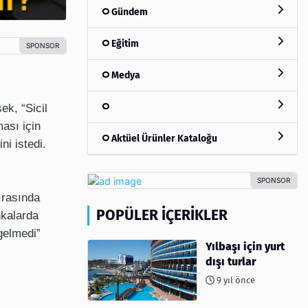
Gündem
Eğitim
Medya
ek, “Sicil
ması için
Aktüel Ürünler Kataloğu
ni istedi.
ırasında
POPÜLER İÇERIKLER
nkalarda
gelmedi”
Yılbaşı için yurt
dışı turlar
9 yıl önce