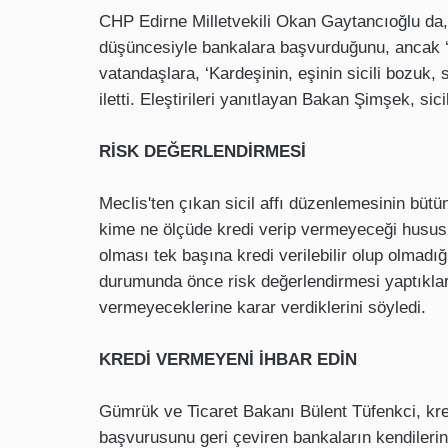
CHP Edirne Milletvekili Okan Gaytancıoğlu da, v
düşüncesiyle bankalara başvurduğunu, ancak ‘si
vatandaşlara, ‘Kardeşinin, eşinin sicili bozuk,
iletti. Eleştirileri yanıtlayan Bakan Şimşek, sic
RİSK DEĞERLENDİRMESİ
Meclis'ten çıkan sicil affı düzenlemesinin büt
kime ne ölçüde kredi verip vermeyeceği hususu a
olması tek başına kredi verilebilir olup olmadı
durumunda önce risk değerlendirmesi yaptıkları
vermeyeceklerine karar verdiklerini söyledi.
KREDİ VERMEYENİ İHBAR EDİN
Gümrük ve Ticaret Bakanı Bülent Tüfenkci, kred
başvurusunu geri çeviren bankaların kendilerine 