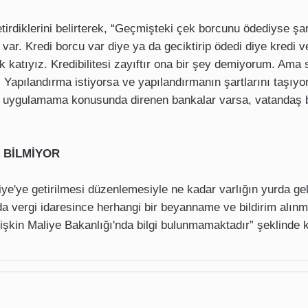
etirdiklerini belirterek, “Geçmişteki çek borcunu ödediyse şar
n var. Kredi borcu var diye ya da geciktirip ödedi diye kredi
katıyız. Kredibilitesi zayıftır ona bir şey demiyorum. Ama si
Yapılandırma istiyorsa ve yapılandırmanın şartlarını taşıyo
ını uygulamama konusunda direnen bankalar varsa, vatandaş 
 BİLMİYOR
ye'ye getirilmesi düzenlemesiyle ne kadar varlığın yurda gel
 vergi idaresince herhangi bir beyanname ve bildirim alın
 ilişkin Maliye Bakanlığı'nda bilgi bulunmamaktadır” şeklinde 