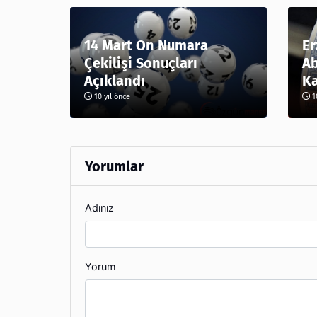
14 Mart On Numara
Er
Çekilişi Sonuçları
Ab
Açıklandı
Ka
10 yıl önce
10
Yorumlar
Adınız
Yorum