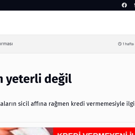
Arama
y Kimdir?
3 haf
n yeterli değil
arın sicil affına rağmen kredi vermemesiyle ilgi