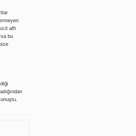
tlar
 vermeyen
cil affı
rsa bu
bize
diği
madığından
konuştu.