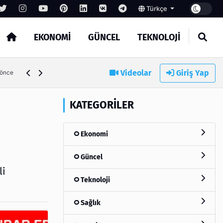
Türkçe
EKONOMI
GÜNCEL
TEKNOLOJI
Videolar
Giriş Yap
ta önce
KATEGORILER
Ekonomi
Güncel
li
Teknoloji
Sağlık