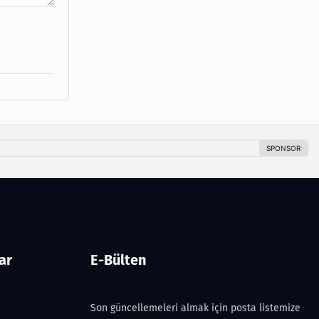
ar
E-Bülten
Son güncellemeleri almak için posta listemize