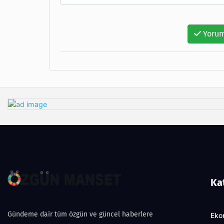
Yorum
Ka
Gündeme dair tüm özgün ve güncel haberlere
Eko