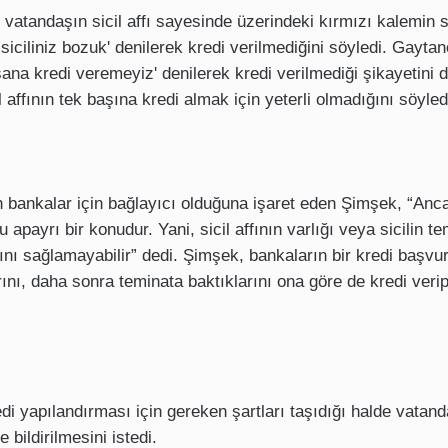
atandaşın sicil affı sayesinde üzerindeki kırmızı kalemin si
ciliniz bozuk' denilerek kredi verilmediğini söyledi. Gaytan
 sana kredi veremeyiz' denilerek kredi verilmediği şikayetini
il affının tek başına kredi almak için yeterli olmadığını söyled
ün bankalar için bağlayıcı olduğuna işaret eden Şimşek, “Anc
payrı bir konudur. Yani, sicil affının varlığı veya sicilin t
ğını sağlamayabilir” dedi. Şimşek, bankaların bir kredi başvu
nı, daha sonra teminata baktıklarını ona göre de kredi veri
i yapılandırması için gereken şartları taşıdığı halde vatand
bildirilmesini istedi.