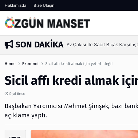
Hakkımızda
Bize Ulaşın
SON DAKIKA
Kanaat Önderi Hüseyin Kuruça
1 hafta önce
Home
Ekonomi
Sicil affı kredi almak için yeterli değil
Sicil affı kredi almak içi
9 yıl önce
Başbakan Yardımcısı Mehmet Şimşek, bazı bankal
açıklama yaptı.