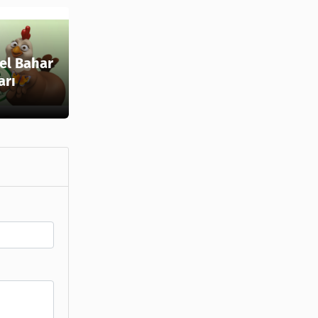
el Bahar
arı