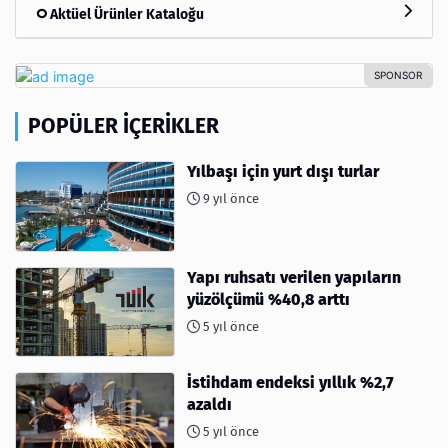
Aktüel Ürünler Kataloğu
POPÜLER İÇERIKLER
Yılbaşı için yurt dışı turlar
9 yıl önce
Yapı ruhsatı verilen yapıların
yüzölçümü %40,8 arttı
5 yıl önce
İstihdam endeksi yıllık %2,7
azaldı
5 yıl önce