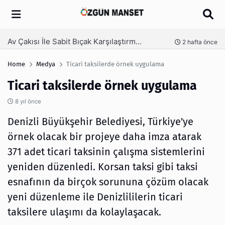
Arama
Kanaat Önderi Hüseyin Kuruçay Kimdir?
nce
3 hafta önce
Home
Medya
Ticari taksilerde örnek uygulama
Ticari taksilerde örnek uygulama
8 yıl önce
Denizli Büyükşehir Belediyesi, Türkiye'ye
örnek olacak bir projeye daha imza atarak
371 adet ticari taksinin çalışma sistemlerini
yeniden düzenledi. Korsan taksi gibi taksi
esnafının da birçok sorununa çözüm olacak
yeni düzenleme ile Denizlililerin ticari
taksilere ulaşımı da kolaylaşacak.